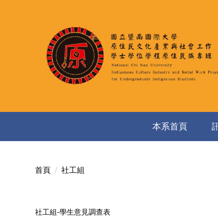
跳
到
主
要
內
容
區
本系首頁
首頁
社工組
社工組-學生意見調查表