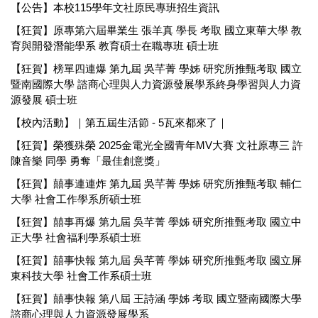
【公告】本校115學年文社原民專班招生資訊
【狂賀】原專第六屆畢業生 張羊真 學長 考取 國立東華大學 教
育與開發潛能學系 教育碩士在職專班 碩士班
【狂賀】榜單四連爆 第九屆 吳芊菁 學姊 研究所推甄考取 國立
暨南國際大學 諮商心理與人力資源發展學系終身學習與人力資
源發展 碩士班
【校內活動】｜第五屆生活節 - 5瓦來都來了｜
【狂賀】榮獲殊榮 2025金電光全國青年MV大賽 文社原專三 許
陳音樂 同學 勇奪「最佳創意獎」
【狂賀】囍事連連炸 第九屆 吳芊菁 學姊 研究所推甄考取 輔仁
大學 社會工作學系所碩士班
【狂賀】囍事再爆 第九屆 吳芊菁 學姊 研究所推甄考取 國立中
正大學 社會福利學系碩士班
【狂賀】囍事快報 第九屆 吳芊菁 學姊 研究所推甄考取 國立屏
東科技大學 社會工作系碩士班
【狂賀】囍事快報 第八屆 王詩涵 學姊 考取 國立暨南國際大學
諮商心理與人力資源發展學系