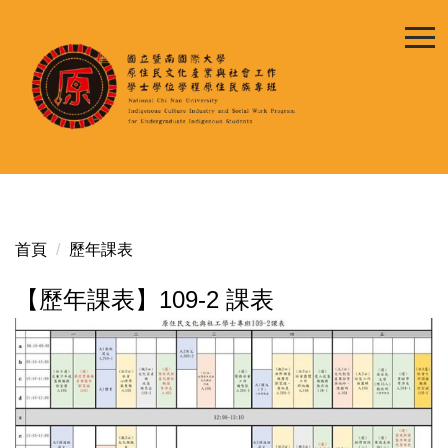
跳
到
主
要
內
容
區
首頁
歷年課表
【歷年課表】109-2 課表