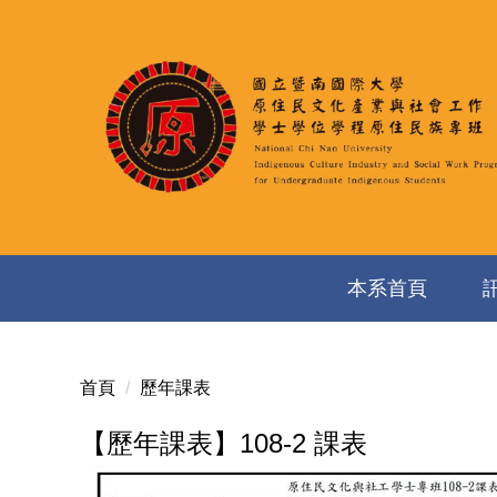
跳
到
主
要
內
容
區
本系首頁
首頁
歷年課表
【歷年課表】108-2 課表